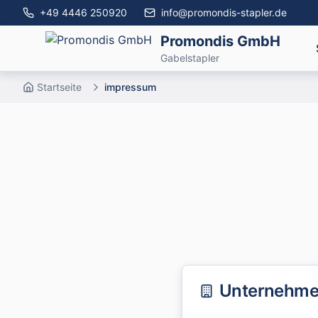
+49 4446 250920
info@promondis-stapler.de
Promondis GmbH
Gabelstapler
Startseite
impressum
Unternehm