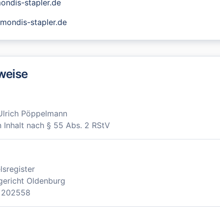
ondis-stapler.de
ondis-stapler.de
weise
 Ulrich Pöppelmann
n Inhalt nach § 55 Abs. 2 RStV
sregister
gericht Oldenburg
B 202558